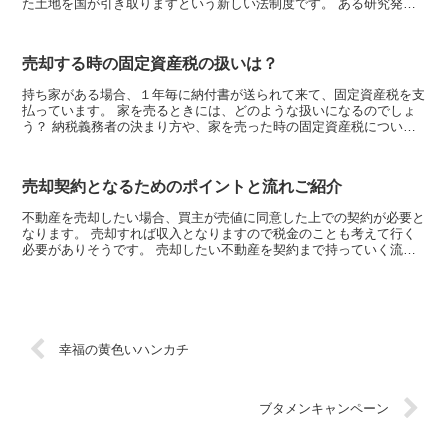
た土地を国が引き取りますという新しい法制度です。 ある研究発表
では現在日本には所有者不明の土地が九州本島...
売却する時の固定資産税の扱いは？
持ち家がある場合、１年毎に納付書が送られて来て、固定資産税を支
払っています。 家を売るときには、どのような扱いになるのでしょ
う？ 納税義務者の決まり方や、家を売った時の固定資産税について
お話しましょう。 ■売却年の固定資産税は...
売却契約となるためのポイントと流れご紹介
不動産を売却したい場合、買主が売値に同意した上での契約が必要と
なります。 売却すれば収入となりますので税金のことも考えて行く
必要がありそうです。 売却したい不動産を契約まで持っていく流れ
とポイントをお伝えします。 ■まずは周辺...
幸福の黄色いハンカチ
ブタメンキャンペーン