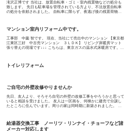
滝沢正博です 当社は、放置自転車・ゴミ・室内残置物などの処分も
致します。 先日も駐車場を管理されている方より、不法放置自転車
の処分を依頼されました。 自転車に限らず、夜逃げ後の残置荷物な
どをまとめて処分致します。 ゴミ処分料は１㎥ １５，０...
マンション室内リフォーム中です。
工事部 中薗 智です。 現在、当社にて売出中のマンション 【東京都
江東区三好 中古売マンション ３ＬＤＫ】 リビング床暖房マット
張り替えの現場です↓↓↓ こちらは、東京ガスの温水式床暖房です。
床暖房は、床からのふく射熱でお部屋全体が...
トイレリフォーム
ご自宅の外壁改修やりませんか
先日、友人より、そろそろ自宅の外壁の改修工事をやろうかと思って
いると相談を受けました。 友人は一区画を、何棟かに建売で分譲し
たところに住んでいます。周りの家は同時期に新築されました。 新
築時から、何年か経過し、外壁を塗り直しをしたご近所さん...
給湯器交換工事 ノーリツ・リンナイ・チョーフなど諸
メーカー対応します