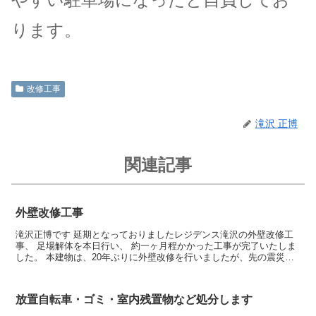
ります。
改修工事
滝沢 正博
関連記事
外壁改修工事
滝沢正博です 延期となっておりましたレジデンス滝沢の外壁改修工
事、 足場解体を本日行い、 約一ヶ月程かかった工事が完了いたしま
した。 本建物は、20年ぶりに外壁改修を行いましたが、先の震災の
影響や経年の劣化で、 外壁も想定以上に痛んでおり...
放置自転車・ゴミ・室内残置物など処分します